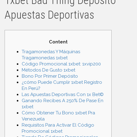
1xbet Bad Thing Deposito
Apuestas Deportivas
Content
Tragamonedas Y Máquinas
Tragamonedas 1xbet
Código Promocional 1xbet: 1xvip200
Métodos De Gusto 1xbet
Bono Por Primer Depósito
¿cómo Puede Cumplir 1xbet Registro
En Perú?
Las Apuestas Deportivas Con 1x Bet©
Ganando Recibes A 250% De Pase En
1xbet
Cómo Obtener Tu Bono 1xbet Pra
Venezuela
Requisitos Para Activar El Código
Promocional 1xbet