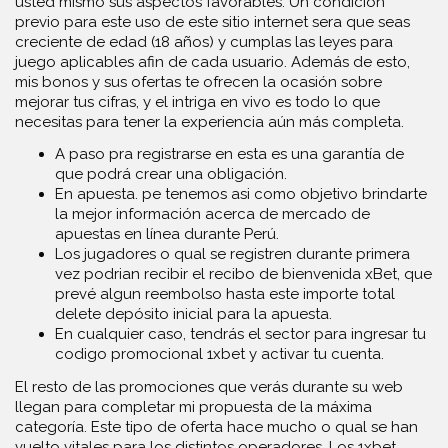
usted mismo sus aspectos favorables. Un condición
previo para este uso de este sitio internet sera que seas
creciente de edad (18 años) y cumplas las leyes para
juego aplicables afin de cada usuario. Además de esto,
mis bonos y sus ofertas te ofrecen la ocasión sobre
mejorar tus cifras, y el intriga en vivo es todo lo que
necesitas para tener la experiencia aún más completa.
A paso pra registrarse en esta es una garantía de
que podrá crear una obligación.
En apuesta. pe tenemos asi como objetivo brindarte
la mejor información acerca de mercado de
apuestas en línea durante Perú.
Los jugadores o qual se registren durante primera
vez podrian recibir el recibo de bienvenida xBet, que
prevé algun reembolso hasta este importe total
delete depósito inicial para la apuesta.
En cualquier caso, tendrás el sector para ingresar tu
codigo promocional 1xbet y activar tu cuenta.
El resto de las promociones que verás durante su web
llegan para completar mi propuesta de la máxima
categoría. Este tipo de oferta hace mucho o qual se han
vuelto vitales para los distintos operadores. Los 1xbet