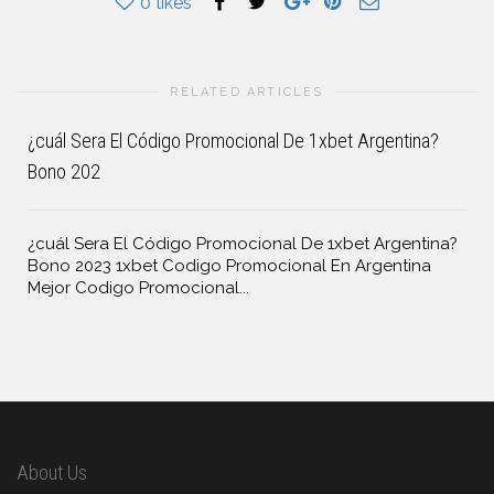
0
likes
RELATED ARTICLES
¿cuál Sera El Código Promocional De 1xbet Argentina?
Bono 202
¿cuál Sera El Código Promocional De 1xbet Argentina?
Bono 2023 1xbet Codigo Promocional En Argentina ️
Mejor Codigo Promocional...
About Us