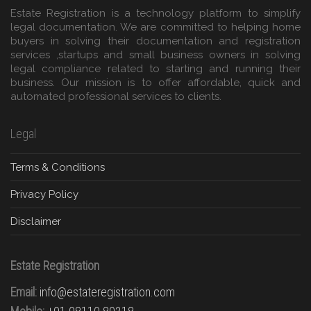
Estate Registration is a technology platform to simplify
legal documentation. We are committed to helping home
buyers in solving their documentation and registration
services ,startups and small business owners in solving
legal compliance related to starting and running their
business. Our mission is to offer affordable, quick and
automated professional services to clients.
Legal
Terms & Conditions
Privacy Policy
Disclaimer
Estate Registration
Email:
info@estateregistration.com