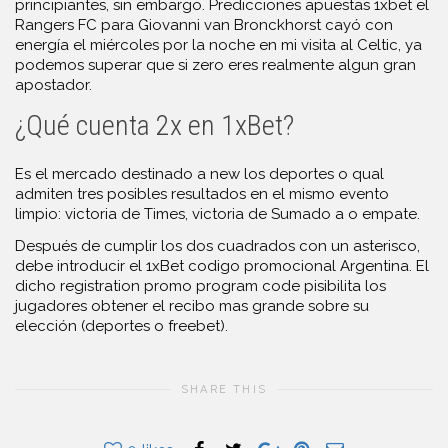
principiantes, sin embargo. Predicciones apuestas 1xbet el
Rangers FC para Giovanni van Bronckhorst cayó con
energía el miércoles por la noche en mi visita al Celtic, ya
podemos superar que si zero eres realmente algun gran
apostador.
¿Qué cuenta 2x en 1xBet?
Es el mercado destinado a new los deportes o qual
admiten tres posibles resultados en el mismo evento
limpio: victoria de Times, victoria de Sumado a o empate.
Después de cumplir los dos cuadrados con un asterisco,
debe introducir el 1xBet codigo promocional Argentina. El
dicho registration promo program code pisibilita los
jugadores obtener el recibo mas grande sobre su
elección (deportes o freebet).
SHARE THIS