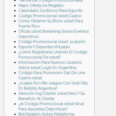
Tienda De Códigos Promocionales
Mejor Oferta De Registro
Calendario De Bonos Para Esports
Código Promocional 1xbet Casino
Cómo Obtener Su Bono 1xbet Para
Puerto Rico
Oficial 1xbet Streaming Sobre Eventos
Deportivos
Código Promocional 1xbet: 1xvip200
Esports Y Deportes Virtuales
¿cómo Registrarse Usando El Código
Promocional De 1xbet?
Información Para Nuevos Usuarios
Sobre 1xbet Login En Argentina
Código Para Promoción Del On Line
Casino 1xbet
¿cuáles Son Mis Juegos Con Gran Rtp
En Bet365 Argentina?
Atención Ing Cliente: 1xbet Perú Y Su
Beneficio Al Cliente
¿el Código Promocional 1xbet Sirve
Para Apuestas Deportivas?
Bet Registro Sobre Plataforma