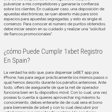
pulverizar a mis competidores y ganarse la confianza
sobre los clientes. En cualquier caso, una disposición de
apuestas electrónicas, se ryan abierto más para 1000
espacios para apuestas segregadas, y esto es single el
comienzo. Para conocer el número de puntos obtenidos,
debe iniciar sesión en su cuidado y realizar una “solicitud
de flancos promocionales”.
¿cómo Puede Cumplir 1xbet Registro
En Spain?
La verdad ha sido que, para dispensar 1xBET app pra
iPhone, has para seguir prácticamente los mismos pasos o
qual hemos descrito durante los párrafos anteriores. Ante
todo, offers de asegurarte de que la net de operador
funciona bien en tu dispositivo móvil. Con lo cual, una vez
poseas tu cuenta si quieres aprovechar ing máximo tu
conocimiento, debes enterarte de de cuál sera el bono
para bienvenida de 1xbet y con lo cual descubrir por