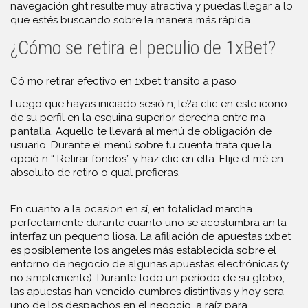
navegación ght resulte muy atractiva y puedas llegar a lo
que estés buscando sobre la manera más rápida.
¿Cómo se retira el peculio de 1xBet?
Có mo retirar efectivo en 1xbet transito a paso
Luego que hayas iniciado sesió n, le?a clic en este icono
de su perfil en la esquina superior derecha entre ma
pantalla. Aquello te llevará al menú de obligación de
usuario. Durante el menú sobre tu cuenta trata que la
opció n “ Retirar fondos” y haz clic en ella. Elije el mé en
absoluto de retiro o qual prefieras.
En cuanto a la ocasion en sí, en totalidad marcha
perfectamente durante cuanto uno se acostumbra an la
interfaz un pequeno liosa. La afiliación de apuestas 1xbet
es posiblemente los angeles más establecida sobre el
entorno de negocio de algunas apuestas electrónicas (y
no simplemente). Durante todo un período de su globo,
las apuestas han vencido cumbres distintivas y hoy sera
uno de los despachos en el negocio, a raíz para