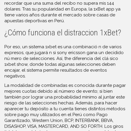
recordar que una suma del recibo no supera mis 144
dolares. Tras su popularidad en Europa, la 1xBet app ya
tiene varios años durante el mercado sobre casas de
apuestas deportivas en Perú.
¿Cómo funciona el distraccion 1xBet?
Por eso, un sistema 1xbet es una combinació n de varios
expresos, que jugará n si sony ericsson gana un decidido
nú mero de selecciones. Así, the diferencia del clá sico
1xbet show, donde todas algunas selecciones deben
encajar, el sistema permite resultados de eventos
negativos.
La modalidad de combinadas es conocida durante pagar
mejores cuotas debido al número de evento; si bien
también por lograr una probabilidad minimo al juntar este
riesgo de las selecciones hechas. Además, para hacer
aparecer tu depósito a tu cuenta tienes distintos métodos
sobre pago muy utilizados en el Perú como Pago
Garantizado, Western Union, BCP, INTERBANK, BBVA,
DISASHOP, VISA, MASTERCARD, AND SO FORTH. Los giros