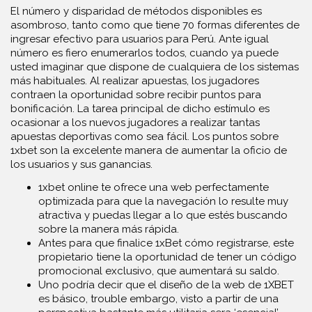
El número y disparidad de métodos disponibles es
asombroso, tanto como que tiene 70 formas diferentes de
ingresar efectivo para usuarios para Perú. Ante igual
número es fiero enumerarlos todos, cuando ya puede
usted imaginar que dispone de cualquiera de los sistemas
más habituales. Al realizar apuestas, los jugadores
contraen la oportunidad sobre recibir puntos para
bonificación. La tarea principal de dicho estímulo es
ocasionar a los nuevos jugadores a realizar tantas
apuestas deportivas como sea fácil. Los puntos sobre
1xbet son la excelente manera de aumentar la oficio de
los usuarios y sus ganancias.
1xbet online te ofrece una web perfectamente
optimizada para que la navegación lo resulte muy
atractiva y puedas llegar a lo que estés buscando
sobre la manera más rápida.
Antes para que finalice 1xBet cómo registrarse, este
propietario tiene la oportunidad de tener un código
promocional exclusivo, que aumentará su saldo.
Uno podría decir que el diseño de la web de 1XBET
es básico, trouble embargo, visto a partir de una