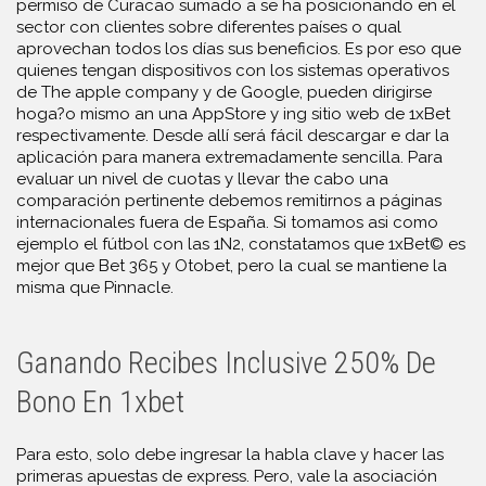
permiso de Curacao sumado a se ha posicionando en el
sector con clientes sobre diferentes países o qual
aprovechan todos los días sus beneficios. Es por eso que
quienes tengan dispositivos con los sistemas operativos
de The apple company y de Google, pueden dirigirse
hoga?o mismo an una AppStore y ing sitio web de 1xBet
respectivamente. Desde allí será fácil descargar e dar la
aplicación para manera extremadamente sencilla. Para
evaluar un nivel de cuotas y llevar the cabo una
comparación pertinente debemos remitirnos a páginas
internacionales fuera de España. Si tomamos asi como
ejemplo el fútbol con las 1N2, constatamos que 1xBet© es
mejor que Bet 365 y Otobet, pero la cual se mantiene la
misma que Pinnacle.
Ganando Recibes Inclusive 250% De
Bono En 1xbet
Para esto, solo debe ingresar la habla clave y hacer las
primeras apuestas de express. Pero, vale la asociación