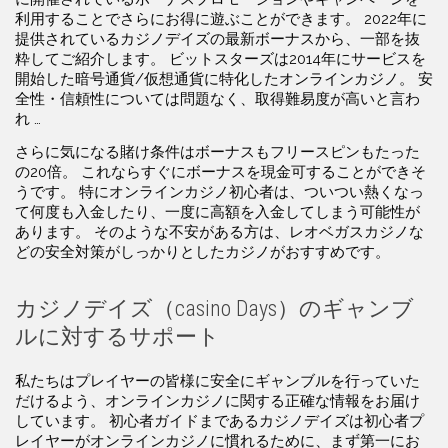
利用することでさらにお得に遊ぶことができます。 2022年に
提供されているカジノデイズの最新ボーナスから、一部を抜
粋してご紹介します。 ビットスターズは2014年にサービスを
開始した暗号通貨/仮想通貨に特化したオンラインカジノ。 安
全性・信頼性については問題なく、取得難易度が高いと言わ
れ …
さらに気になる賭け条件はボーナスもフリースピンもたった
の20倍。 これならすぐにボーナスを現金可することができそ
うです。 特にオンラインカジノ初心者は、ついつい熱くなっ
て何度も入金したり、一度に高額を入金してしまう可能性が
あります。 そのような不安がある方は、レオベガスカジノな
どの安全対策がしっかりとしたカジノがおすすめです。
カジノデイズ（casino Days）のギャンブ
ルに対するサポート
私たちはプレイヤーの皆様に安全にギャンブルを行っていた
だけるよう、オンラインカジノに関する正確な情報をお届け
しています。 初心者ガイドまであるカジノデイズは初心者プ
レイヤーがオンラインカジノに慣れるために、まず第一にお