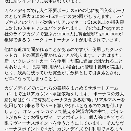
既に別ウインドウに表示されています。
カジノデイズでは入金不要ボーナス$10の他に初回入金ボーナ
スとして最大＄1000＋FSボーナス350回がもらえます。 ライ
ブカジノのベットが対象でリアルマネーで$100以上の損失額
に対し10％キャッシュバックされます。 その他にPragmatic
社のライブカジノで遊ぶと10000人に賞金総額$5,000,000が
獲得できるウィークリートーナメントが用意されています。
他にも追加で聞かれることがあるのですが、使用したクレジ
ットカードの写真を聞かれることがあります。 これはまた、
新しいクレジットカードを使用した際に追加で聞かれること
もあります。 長期間利用がない場合には管理手数料が発生し
たり、残高に残っていた賞金が手数料として引き落とされ、
ゼロになってしまうことも。
カジノデイズではこれらの書類をまとめてサポートチーム
（）まで送りアカウント承認依頼をします。 ボーナスの最大
賭け額は5ドルで有効なボーナスがある期間はリアルマネーを
使用して出来る最大ベット額が25ドルとなるので気を付けま
しょう。 オンラインカジノで使える決済方法の中で、ポイン
トがもらえてお得なヴィーナスポイント。 個人的にもできる
限りヴィーナスポイントを使うようにしています。 そんなヴ
ィーナスポイントですが、カジノデイズでも利用できるよう