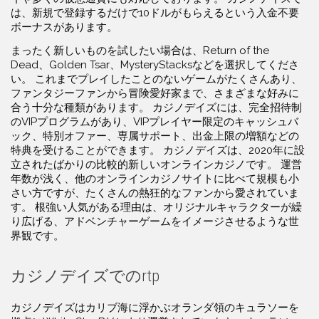
は、新規で登録するだけで10ドルがもらえるという入金不要
ボーナスがあります。
まったく新しいものを試したい場合は、Return of the
Dead、Golden Tsar、MysteryStacksなどを選択してくださ
い。 これまでプレイしたことのないゲームがたくさんあり、
ファンタジーファンから冒険愛好家まで、さまざまな好みに
合う十分な種類があります。 カジノデイズには、完全招待制
のVIPプログラムがあり、VIPプレイヤー限定のキャッシュバ
ック、特別オファー、専属サポート、出金上限の増額などの
特典を受けることができます。 カジノデイズは、2020年に設
立されたばかりの比較的新しいオンラインカジノです。 運営
年数が浅く、他のオンラインカジノサイトに比べて規模も小
さい方ですが、たくさんの熱狂的なファンから愛されていま
す。 根強い人気がある理由は、オリジナルキャラクターが繰
り広げる、アドベンチャーゲームをイメージさせるような世
界観です。
カジノデイズでのrtp
カジノデイズはカリブ海に浮かぶオランダ領のキュラソーを