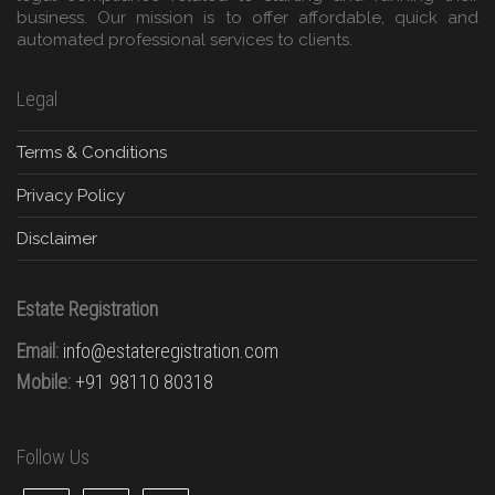
business. Our mission is to offer affordable, quick and
automated professional services to clients.
Legal
Terms & Conditions
Privacy Policy
Disclaimer
Estate Registration
Email:
info@estateregistration.com
Mobile:
+91 98110 80318
Follow Us