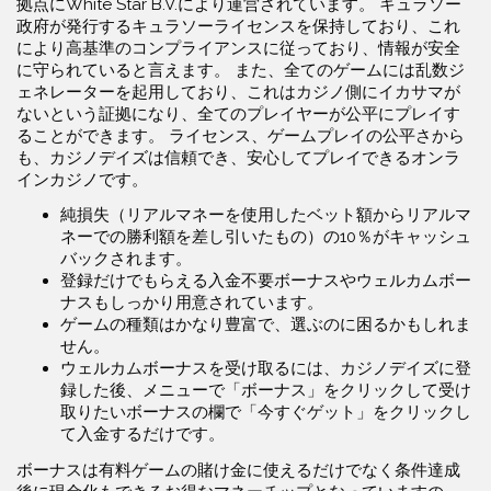
拠点にWhite Star B.V.により運営されています。 キュラソー
政府が発行するキュラソーライセンスを保持しており、これ
により高基準のコンプライアンスに従っており、情報が安全
に守られていると言えます。 また、全てのゲームには乱数ジ
ェネレーターを起用しており、これはカジノ側にイカサマが
ないという証拠になり、全てのプレイヤーが公平にプレイす
ることができます。 ライセンス、ゲームプレイの公平さから
も、カジノデイズは信頼でき、安心してプレイできるオンラ
インカジノです。
純損失（リアルマネーを使用したベット額からリアルマ
ネーでの勝利額を差し引いたもの）の10％がキャッシュ
バックされます。
登録だけでもらえる入金不要ボーナスやウェルカムボー
ナスもしっかり用意されています。
ゲームの種類はかなり豊富で、選ぶのに困るかもしれま
せん。
ウェルカムボーナスを受け取るには、カジノデイズに登
録した後、メニューで「ボーナス」をクリックして受け
取りたいボーナスの欄で「今すぐゲット」をクリックし
て入金するだけです。
ボーナスは有料ゲームの賭け金に使えるだけでなく条件達成