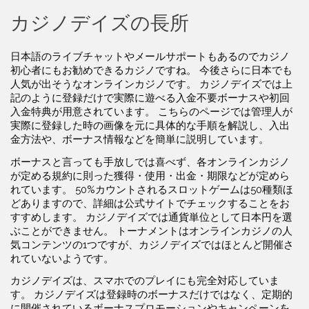
カジノデイズの長所
日本語のライブチャットやメールサポートもあるのでカジノ
初心者にもお勧めできるカジノですね。 今後さらに日本でも
人気が出そうなオンラインカジノです。 カジノデイズでは上
記のように登録だけで実際に遊べる入金不要ボーナスや初回
入金特典が用意されています。 こちらのページでは管理人が
実際に登録した時の画像を元に具体的な手順を解説し、入出
金方法や、ボーナス情報などを簡単に説明しています。
ボーナスと言っても手放しでは喜べず、各オンラインカジノ
が定める規約に則った獲得・使用・出金・期限などが定めら
れています。 50%カウントされるスロットゲームは50種類ほ
どありますので、詳細は公式サイトでチェックすることをお
すすめします。 カジノデイズでは通貨単位として日本円を選
ぶことができません。 トーナメントはオンラインカジノの人
気コンテンツの1つですが、カジノデイズではほとんど開催さ
れていないようです。
カジノデイズは、スマホでのプレイにも完全対応していま
す。 カジノデイズは登録時のボーナスだけではなく、定期的
に開催されているボーナスプロモーションやキャンペーンを