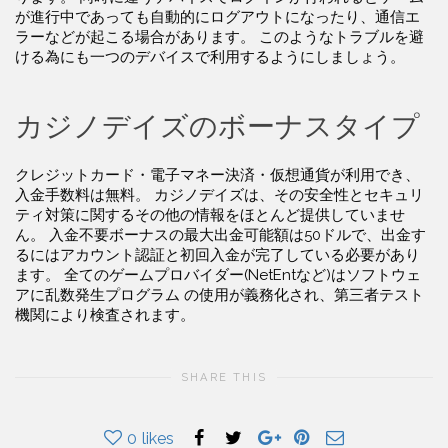
が進行中であっても自動的にログアウトになったり、通信エ
ラーなどが起こる場合があります。 このようなトラブルを避
ける為にも一つのデバイスで利用するようにしましょう。
カジノデイズのボーナスタイプ
クレジットカード・電子マネー決済・仮想通貨が利用でき、
入金手数料は無料。 カジノデイズは、その安全性とセキュリ
ティ対策に関するその他の情報をほとんど提供していませ
ん。 入金不要ボーナスの最大出金可能額は50ドルで、出金す
るにはアカウント認証と初回入金が完了している必要があり
ます。 全てのゲームプロバイダー(NetEntなど)はソフトウェ
アに乱数発生プログラム の使用が義務化され、第三者テスト
機関により検査されます。
SHARE THIS
0
likes