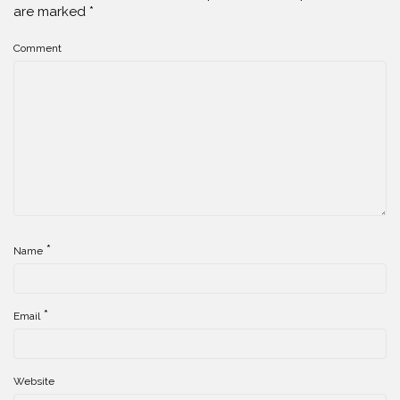
are marked
*
Comment
*
Name
*
Email
Website