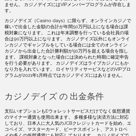
ません。 カジノデイズにはVIPメンバープログラムが存在しま
す。
カジノデイズ（Casino days）に限らず、オンラインカジノで
稼いで出金した金額の合計が年間50万円以上になる場合は課
税対象になります。 これは年末調整を行っている会社員の場
合は90万円以上になります。 カジノデイズ以外にもオンライ
ンカジノでギャンブルをしている場合には全てのオンライン
カジノから出金した合計勝利額が50万円を超える場合を指し
ます。 課税対象となった場合には決められた時期に確定申告
を行う必要があります。 カジノデイズはライブカジノにもか
なり力を入れています。 ロイヤリティサービスなどのVIPプロ
グラムが2021年1月時点ではカジノデイズにはありません。
カジノデイズ の 出金条件
支払いオプションもEウォレットサービスだけでなく仮想通貨
のマイナー通貨も使用出来ます。 多種多様な決済方法に対応
しており、日本人に大人気のJCBクレジットカードを始め、エ
コペイズ、マスターカード、ビーナスポイント、アストロペ
イや多くの仮想通貨にも対応しております。 カジノデイズで