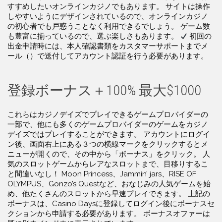
すすめしたいオンラインカジノでもあります。 サイトは操作
しやすいようにデザインされているので、オンラインカジノ
の初心者でも戸惑うことなく利用できるでしょう。 ゲーム数
も豊富に揃っているので、選ぶ楽しさもあります。
初回の
出金申請時には、本人確認書類をカスタマーサポートまでメ
ール（）で送付してアカウント認証を行う必要があります。
登録ボーナス＋100% 最大$1000
これらはカジノデイズでプレイできるゲームプロバイダーの
一部で、他にも多くのゲームプロバイダーのゲームをカジノ
デイズではプレイすることができます。 アカウントにログイ
ン後、画面右上にある３つの横線マークをクリックするとメ
ニューが開くので、その中から「ボーナス」をクリック。 人
気のスロットゲームからレアなスロットまで、目移りするこ
と間違いなし！ Moon Princess、Jammin’ jars、RISE OF
OLYMPUS、Gonzo’s Questなど、おなじみの人気ゲームを始
め、他たくさんのスロットから早速プレイできます。 上記の
ボーナスは、Casino Daysに登録してログイン後にボーナスセ
クションから申請する必要があります。 ボーナスオファーは