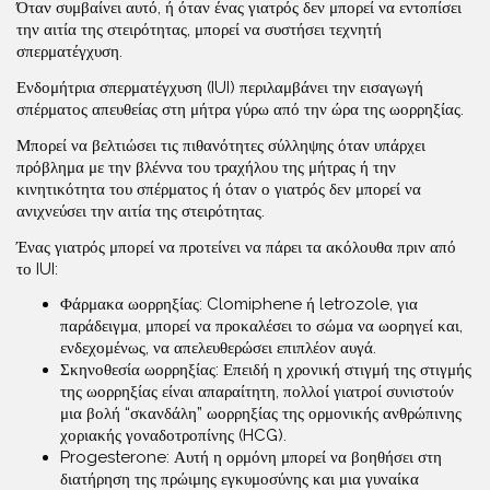
Όταν συμβαίνει αυτό, ή όταν ένας γιατρός δεν μπορεί να εντοπίσει
την αιτία της στειρότητας, μπορεί να συστήσει τεχνητή
σπερματέγχυση.
Ενδομήτρια σπερματέγχυση (IUI) περιλαμβάνει την εισαγωγή
σπέρματος απευθείας στη μήτρα γύρω από την ώρα της ωορρηξίας.
Μπορεί να βελτιώσει τις πιθανότητες σύλληψης όταν υπάρχει
πρόβλημα με την βλέννα του τραχήλου της μήτρας ή την
κινητικότητα του σπέρματος ή όταν ο γιατρός δεν μπορεί να
ανιχνεύσει την αιτία της στειρότητας.
Ένας γιατρός μπορεί να προτείνει να πάρει τα ακόλουθα πριν από
το IUI:
Φάρμακα ωορρηξίας: Clomiphene ή letrozole, για
παράδειγμα, μπορεί να προκαλέσει το σώμα να ωορηγεί και,
ενδεχομένως, να απελευθερώσει επιπλέον αυγά.
Σκηνοθεσία ωορρηξίας: Επειδή η χρονική στιγμή της στιγμής
της ωορρηξίας είναι απαραίτητη, πολλοί γιατροί συνιστούν
μια βολή “σκανδάλη” ωορρηξίας της ορμονικής ανθρώπινης
χοριακής γοναδοτροπίνης (HCG).
Progesterone: Αυτή η ορμόνη μπορεί να βοηθήσει στη
διατήρηση της πρώιμης εγκυμοσύνης και μια γυναίκα