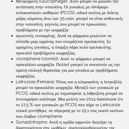
Μετφορμίνη (Glucophage): Αυτό μπορεί να μειώσει την
αντίσταση στην ινσουλίνη. Οι γυναίκες με σύνδρομο
πολυκυστικών ωοθηκών (PCOS), ειδικά εκείνες με δείκτη
μάζας σώματος άνω των 35 ετών, μπορεί να είναι ανθεκτικές
στην ινσουλίνη, γεγονός που μπορεί να προκαλέσει
προβλήματα με την ωορρηξία.
αγωνιστές ντοπαμίνης: Αυτά τα φάρμακα μειώνουν τα
επίπεδα μιας ορμόνης που ονομάζεται προλακτίνη. Σε
ορισμένες γυναίκες, η ύπαρξη πάρα πολύ προλακτίνης
προκαλεί προβλήματα ωορρηξίας.
clomiphene (clomid): Αυτό το φάρμακο μπορεί να
προκαλέσει ωορρηξία. Πολλοί γιατροί το συνιστούν ως την
πρώτη επιλογή θεραπείας για μια γυναίκα με προβλήματα
ωορρηξίας.
Letrozole (Femara): Όπως και η κλομιφαίνη, η λετροζόλη
μπορεί να προκαλέσει ωορρηξία. Μεταξύ των γυναικών με
PCOS, ειδικά εκείνες με παχυσαρκία, η λιθροζόλη μπορεί να
λειτουργήσει καλύτερα. Μια μελέτη του 2014 διαπίστωσε ότι
το 27,5 % των γυναικών με PCOS που πήρε το Letrozole
τελικά γεννήθηκε, σε σύγκριση με το 19,1 τοις εκατό εκείνων
που έλαβαν clomiphene.
Gonadotropins: Αυτή η ομάδα ορμονών διεγείρει τη
δραστηριότητα στις ωοθήκες, συμπεριλαμβανομένης της