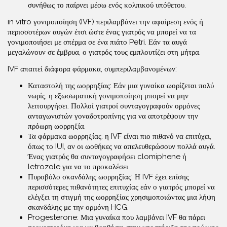
συνήθως το παίρνει μέσω ενός κολπικού υπόθετου.
in vitro γονιμοποίηση (IVF) περιλαμβάνει την αφαίρεση ενός ή
περισσοτέρων αυγών έτσι ώστε ένας γιατρός να μπορεί να τα
γονιμοποιήσει με σπέρμα σε ένα πιάτο Petri. Εάν τα αυγά
μεγαλώνουν σε έμβρυα, ο γιατρός τους εμπλουτίζει στη μήτρα.
IVF απαιτεί διάφορα φάρμακα, συμπεριλαμβανομένων:
Καταστολή της ωορρηξίας: Εάν μια γυναίκα ωορίζεται πολύ
νωρίς, η εξωσωματική γονιμοποίηση μπορεί να μην
λειτουργήσει. Πολλοί γιατροί συνταγογραφούν ορμόνες
ανταγωνιστών γοναδοτροπίνης για να αποτρέψουν την
πρόωρη ωορρηξία.
Τα φάρμακα ωορρηξίας: η IVF είναι πιο πιθανό να επιτύχει,
όπως το IUI, αν οι ωοθήκες να απελευθερώσουν πολλά αυγά.
Ένας γιατρός θα συνταγογραφήσει clomiphene ή
letrozole για να το προκαλέσει.
Πυροβόλο σκανδάλης ωορρηξίας: Η IVF έχει επίσης
περισσότερες πιθανότητες επιτυχίας εάν ο γιατρός μπορεί να
ελέγξει τη στιγμή της ωορρηξίας χρησιμοποιώντας μια λήψη
σκανδάλης με την ορμόνη HCG.
Progesterone: Μια γυναίκα που λαμβάνει IVF θα πάρει